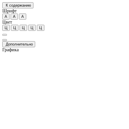
К содержанию
Шрифт
А
А
А
Цвет
Ц
Ц
Ц
Ц
Ц
Дополнительно
Графика