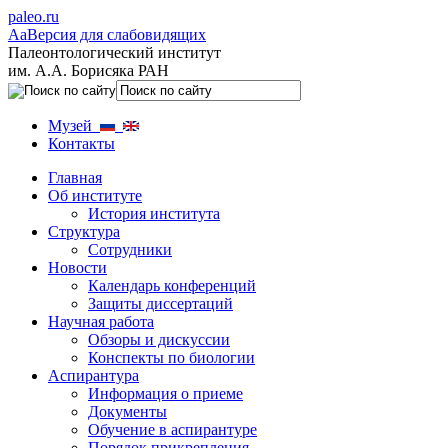
paleo.ru
Aa
Версия для слабовидящих
Палеонтологический институт
им. А.А. Борисяка РАН
Музей
Контакты
Главная
Об институте
История института
Структура
Сотрудники
Новости
Календарь конференций
Защиты диссертаций
Научная работа
Обзоры и дискуссии
Конспекты по биологии
Аспирантура
Информация о приеме
Документы
Обучение в аспирантуре
Порядок прикрепления