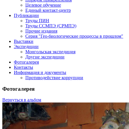
Целевое обучение
Единый контакт-центр
Публикации
Труды ПИН
Труды ССМПЭ (СРМПЭ)
Прочие издания
Серия "Гео-биологические процессы в прошлом"
Выставки
Экспедиции
Монгольская экспедиция
Другие экспедиции
Фотогалерея
Контакты
Информация и документы
Противодействие коррупции
Фотогалерея
Вернуться в альбом