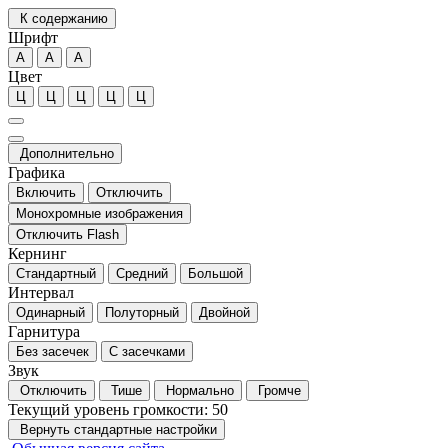
К содержанию
Шрифт
А
А
А
Цвет
Ц
Ц
Ц
Ц
Ц
Дополнительно
Графика
Включить
Отключить
Монохромные изображения
Отключить Flash
Кернинг
Стандартный
Средний
Большой
Интервал
Одинарный
Полуторный
Двойной
Гарнитура
Без засечек
С засечками
Звук
Отключить
Тише
Нормально
Громче
Текущий уровень громкости:
50
Вернуть стандартные настройки