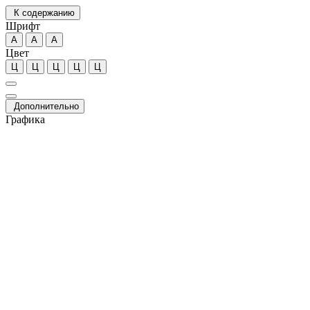
К содержанию
Шрифт
А
А
А
Цвет
Ц
Ц
Ц
Ц
Ц
Дополнительно
Графика