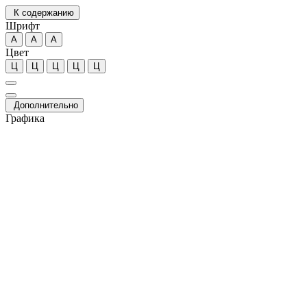
К содержанию
Шрифт
А
А
А
Цвет
Ц
Ц
Ц
Ц
Ц
Дополнительно
Графика