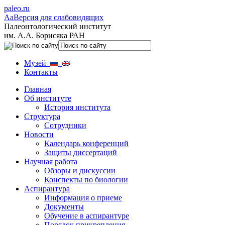
paleo.ru
Aa
Версия для слабовидящих
Палеонтологический институт
им. А.А. Борисяка РАН
Музей
Контакты
Главная
Об институте
История института
Структура
Сотрудники
Новости
Календарь конференций
Защиты диссертаций
Научная работа
Обзоры и дискуссии
Конспекты по биологии
Аспирантура
Информация о приеме
Документы
Обучение в аспирантуре
Порядок прикрепления