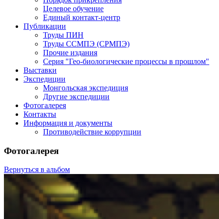
Целевое обучение
Единый контакт-центр
Публикации
Труды ПИН
Труды ССМПЭ (СРМПЭ)
Прочие издания
Серия "Гео-биологические процессы в прошлом"
Выставки
Экспедиции
Монгольская экспедиция
Другие экспедиции
Фотогалерея
Контакты
Информация и документы
Противодействие коррупции
Фотогалерея
Вернуться в альбом