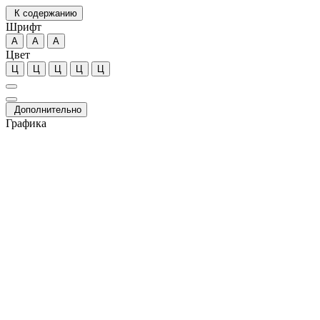
К содержанию
Шрифт
А
А
А
Цвет
Ц
Ц
Ц
Ц
Ц
Дополнительно
Графика