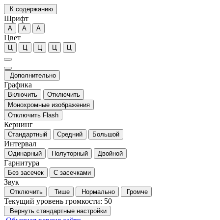
К содержанию
Шрифт
А
А
А
Цвет
Ц
Ц
Ц
Ц
Ц
Дополнительно
Графика
Включить
Отключить
Монохромные изображения
Отключить Flash
Кернинг
Стандартный
Средний
Большой
Интервал
Одинарный
Полуторный
Двойной
Гарнитура
Без засечек
С засечками
Звук
Отключить
Тише
Нормально
Громче
Текущий уровень громкости:
50
Вернуть стандартные настройки