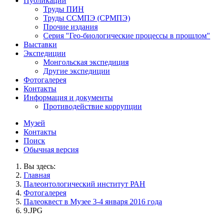
Публикации
Труды ПИН
Труды ССМПЭ (СРМПЭ)
Прочие издания
Серия "Гео-биологические процессы в прошлом"
Выставки
Экспедиции
Монгольская экспедиция
Другие экспедиции
Фотогалерея
Контакты
Информация и документы
Противодействие коррупции
Музей
Контакты
Поиск
Обычная версия
Вы здесь:
Главная
Палеонтологический институт РАН
Фотогалерея
Палеоквест в Музее 3-4 января 2016 года
9.JPG