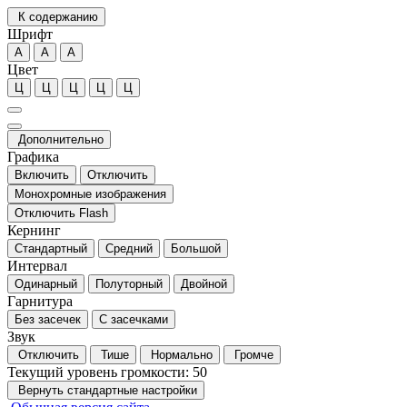
К содержанию
Шрифт
А
А
А
Цвет
Ц
Ц
Ц
Ц
Ц
Дополнительно
Графика
Включить
Отключить
Монохромные изображения
Отключить Flash
Кернинг
Стандартный
Средний
Большой
Интервал
Одинарный
Полуторный
Двойной
Гарнитура
Без засечек
С засечками
Звук
Отключить
Тише
Нормально
Громче
Текущий уровень громкости:
50
Вернуть стандартные настройки