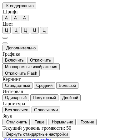
К содержанию
Шрифт
А
А
А
Цвет
Ц
Ц
Ц
Ц
Ц
Дополнительно
Графика
Включить
Отключить
Монохромные изображения
Отключить Flash
Кернинг
Стандартный
Средний
Большой
Интервал
Одинарный
Полуторный
Двойной
Гарнитура
Без засечек
С засечками
Звук
Отключить
Тише
Нормально
Громче
Текущий уровень громкости:
50
Вернуть стандартные настройки