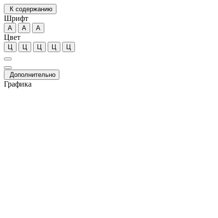
К содержанию
Шрифт
А
А
А
Цвет
Ц
Ц
Ц
Ц
Ц
Дополнительно
Графика