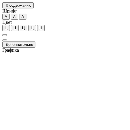
К содержанию
Шрифт
А
А
А
Цвет
Ц
Ц
Ц
Ц
Ц
Дополнительно
Графика