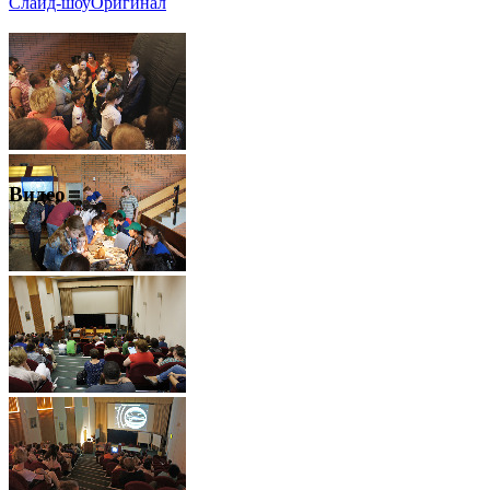
Слайд-шоу
Оригинал
Видео