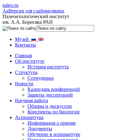
paleo.ru
Aa
Версия для слабовидящих
Палеонтологический институт
им. А.А. Борисяка РАН
Музей
Контакты
Главная
Об институте
История института
Структура
Сотрудники
Новости
Календарь конференций
Защиты диссертаций
Научная работа
Обзоры и дискуссии
Конспекты по биологии
Аспирантура
Информация о приеме
Документы
Обучение в аспирантуре
Порядок прикрепления