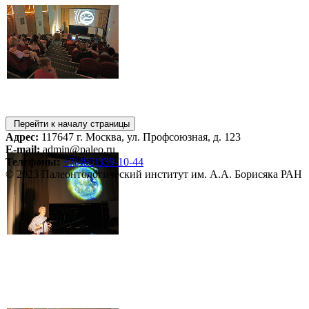
Перейти к началу страницы
Адрес:
117647 г. Москва, ул. Профсоюзная, д. 123
E-mail:
admin@paleo.ru
Телефоны:
+7(495)339-10-44
© 2023 Палеонтологический институт им. А.А. Борисяка РАН