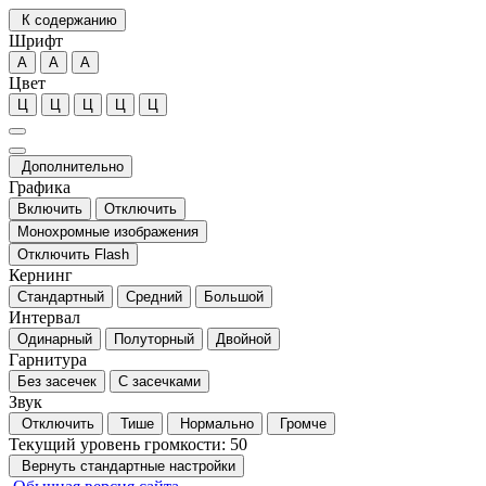
К содержанию
Шрифт
А
А
А
Цвет
Ц
Ц
Ц
Ц
Ц
Дополнительно
Графика
Включить
Отключить
Монохромные изображения
Отключить Flash
Кернинг
Стандартный
Средний
Большой
Интервал
Одинарный
Полуторный
Двойной
Гарнитура
Без засечек
С засечками
Звук
Отключить
Тише
Нормально
Громче
Текущий уровень громкости:
50
Вернуть стандартные настройки