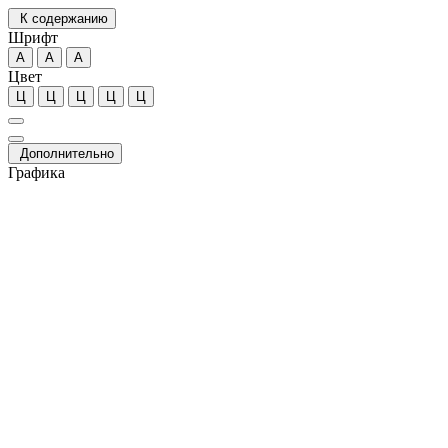
К содержанию
Шрифт
А
А
А
Цвет
Ц
Ц
Ц
Ц
Ц
Дополнительно
Графика