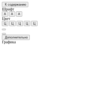
К содержанию
Шрифт
А
А
А
Цвет
Ц
Ц
Ц
Ц
Ц
Дополнительно
Графика