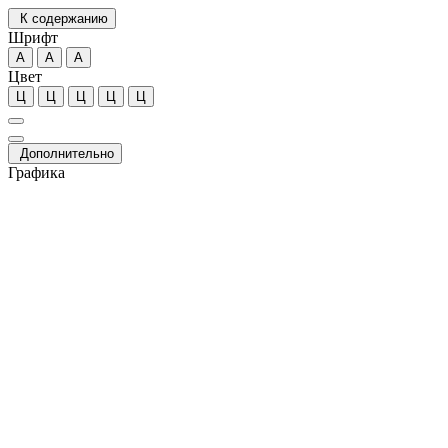
К содержанию
Шрифт
А
А
А
Цвет
Ц
Ц
Ц
Ц
Ц
Дополнительно
Графика