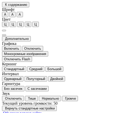
К содержанию
Шрифт
А
А
А
Цвет
Ц
Ц
Ц
Ц
Ц
Дополнительно
Графика
Включить
Отключить
Монохромные изображения
Отключить Flash
Кернинг
Стандартный
Средний
Большой
Интервал
Одинарный
Полуторный
Двойной
Гарнитура
Без засечек
С засечками
Звук
Отключить
Тише
Нормально
Громче
Текущий уровень громкости:
50
Вернуть стандартные настройки