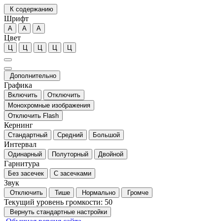
К содержанию
Шрифт
А
А
А
Цвет
Ц
Ц
Ц
Ц
Ц
Дополнительно
Графика
Включить
Отключить
Монохромные изображения
Отключить Flash
Кернинг
Стандартный
Средний
Большой
Интервал
Одинарный
Полуторный
Двойной
Гарнитура
Без засечек
С засечками
Звук
Отключить
Тише
Нормально
Громче
Текущий уровень громкости:
50
Вернуть стандартные настройки