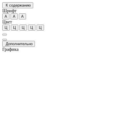
К содержанию
Шрифт
А
А
А
Цвет
Ц
Ц
Ц
Ц
Ц
Дополнительно
Графика