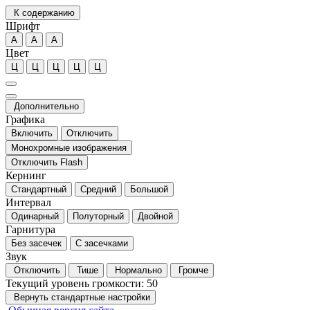
К содержанию
Шрифт
А
А
А
Цвет
Ц
Ц
Ц
Ц
Ц
Дополнительно
Графика
Включить
Отключить
Монохромные изображения
Отключить Flash
Кернинг
Стандартный
Средний
Большой
Интервал
Одинарный
Полуторный
Двойной
Гарнитура
Без засечек
С засечками
Звук
Отключить
Тише
Нормально
Громче
Текущий уровень громкости:
50
Вернуть стандартные настройки