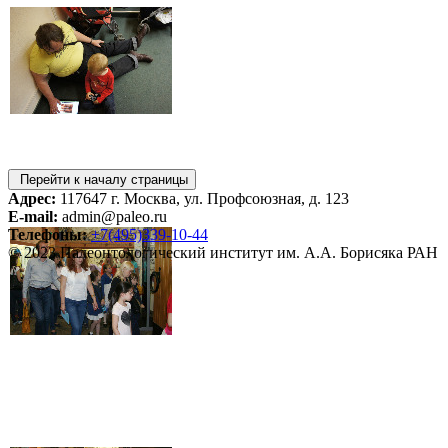
Перейти к началу страницы
Адрес:
117647 г. Москва, ул. Профсоюзная, д. 123
E-mail:
admin@paleo.ru
Телефоны:
+7(495)339-10-44
© 2023 Палеонтологический институт им. А.А. Борисяка РАН