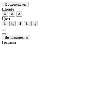
К содержанию
Шрифт
А
А
А
Цвет
Ц
Ц
Ц
Ц
Ц
Дополнительно
Графика