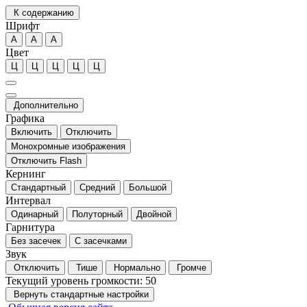
К содержанию
Шрифт
А
А
А
Цвет
Ц
Ц
Ц
Ц
Ц
Дополнительно
Графика
Включить
Отключить
Монохромные изображения
Отключить Flash
Кернинг
Стандартный
Средний
Большой
Интервал
Одинарный
Полуторный
Двойной
Гарнитура
Без засечек
С засечками
Звук
Отключить
Тише
Нормально
Громче
Текущий уровень громкости:
50
Вернуть стандартные настройки