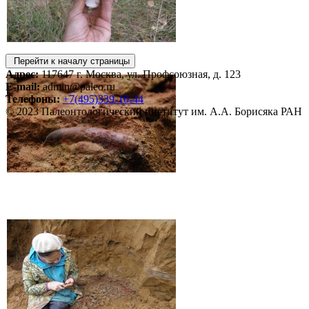
Перейти к началу страницы
Адрес:
117647 г. Москва, ул. Профсоюзная, д. 123
E-mail:
admin@paleo.ru
Телефоны:
+7(495)339-10-44
© 2023 Палеонтологический институт им. А.А. Борисяка РАН