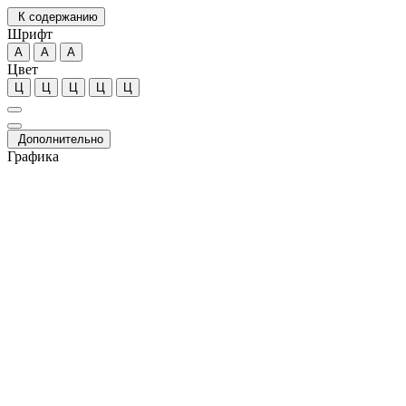
К содержанию
Шрифт
А
А
А
Цвет
Ц
Ц
Ц
Ц
Ц
Дополнительно
Графика