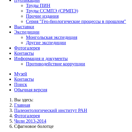
Публикации
Труды ПИН
Труды ССМПЭ (СРМПЭ)
Прочие издания
Серия "Гео-биологические процессы в прошлом"
Выставки
Экспедиции
Монгольская экспедиция
Другие экспедиции
Фотогалерея
Контакты
Информация и документы
Противодействие коррупции
Музей
Контакты
Поиск
Обычная версия
Вы здесь:
Главная
Палеонтологический институт РАН
Фотогалерея
Чили 2013-2014
Сфагновое болотце