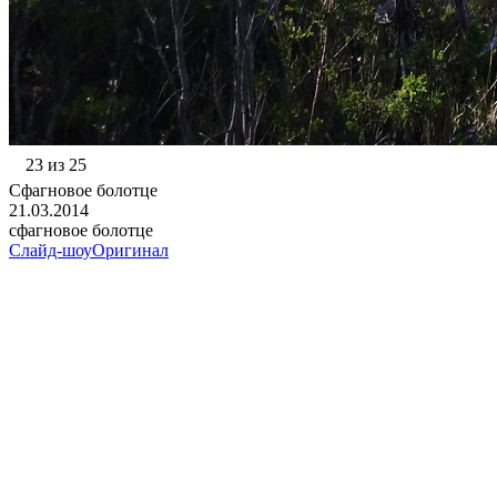
23 из 25
Сфагновое болотце
21.03.2014
сфагновое болотце
Слайд-шоу
Оригинал