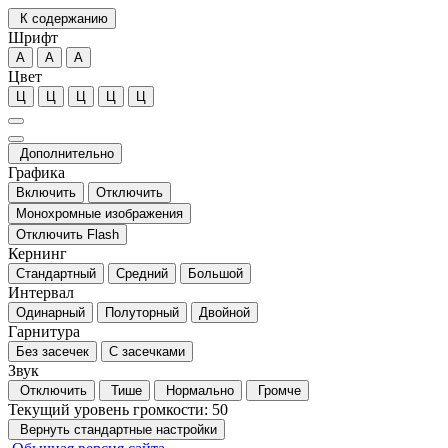
К содержанию
Шрифт
А
А
А
Цвет
Ц
Ц
Ц
Ц
Ц
Дополнительно
Графика
Включить
Отключить
Монохромные изображения
Отключить Flash
Кернинг
Стандартный
Средний
Большой
Интервал
Одинарный
Полуторный
Двойной
Гарнитура
Без засечек
С засечками
Звук
Отключить
Тише
Нормально
Громче
Текущий уровень громкости:
50
Вернуть стандартные настройки