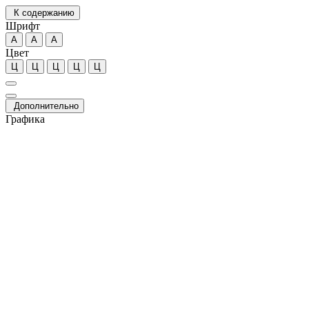
К содержанию
Шрифт
А
А
А
Цвет
Ц
Ц
Ц
Ц
Ц
Дополнительно
Графика