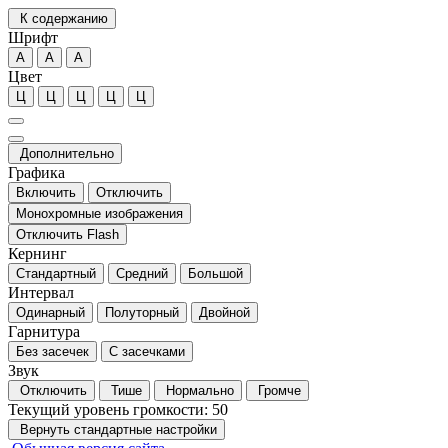
К содержанию
Шрифт
А
А
А
Цвет
Ц
Ц
Ц
Ц
Ц
Дополнительно
Графика
Включить
Отключить
Монохромные изображения
Отключить Flash
Кернинг
Стандартный
Средний
Большой
Интервал
Одинарный
Полуторный
Двойной
Гарнитура
Без засечек
С засечками
Звук
Отключить
Тише
Нормально
Громче
Текущий уровень громкости:
50
Вернуть стандартные настройки