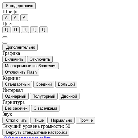
К содержанию
Шрифт
А
А
А
Цвет
Ц
Ц
Ц
Ц
Ц
Дополнительно
Графика
Включить
Отключить
Монохромные изображения
Отключить Flash
Кернинг
Стандартный
Средний
Большой
Интервал
Одинарный
Полуторный
Двойной
Гарнитура
Без засечек
С засечками
Звук
Отключить
Тише
Нормально
Громче
Текущий уровень громкости:
50
Вернуть стандартные настройки