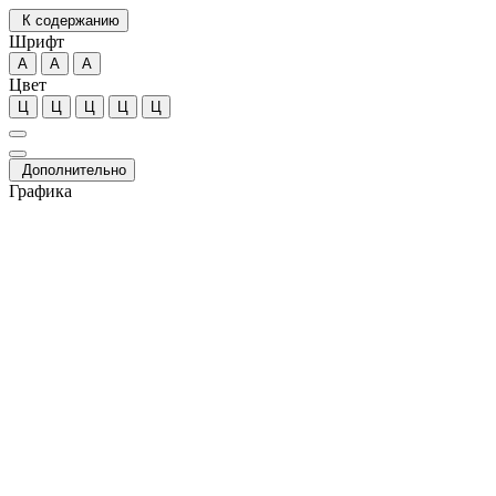
К содержанию
Шрифт
А
А
А
Цвет
Ц
Ц
Ц
Ц
Ц
Дополнительно
Графика