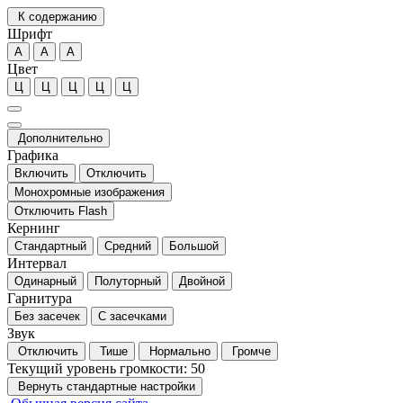
К содержанию
Шрифт
А
А
А
Цвет
Ц
Ц
Ц
Ц
Ц
Дополнительно
Графика
Включить
Отключить
Монохромные изображения
Отключить Flash
Кернинг
Стандартный
Средний
Большой
Интервал
Одинарный
Полуторный
Двойной
Гарнитура
Без засечек
С засечками
Звук
Отключить
Тише
Нормально
Громче
Текущий уровень громкости:
50
Вернуть стандартные настройки