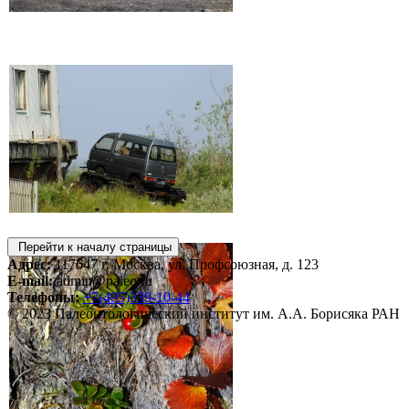
Перейти к началу страницы
Адрес:
117647 г. Москва, ул. Профсоюзная, д. 123
E-mail:
admin@paleo.ru
Телефоны:
+7(495)339-10-44
© 2023 Палеонтологический институт им. А.А. Борисяка РАН