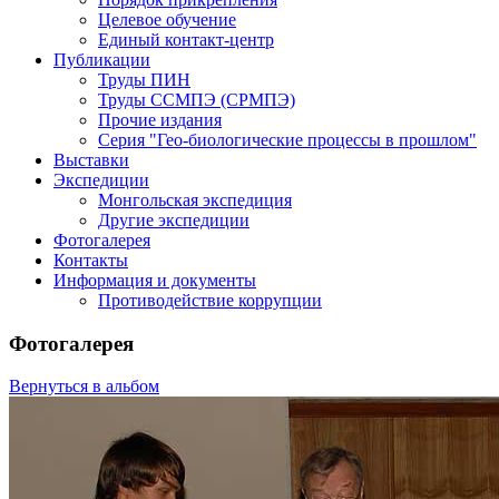
Целевое обучение
Единый контакт-центр
Публикации
Труды ПИН
Труды ССМПЭ (СРМПЭ)
Прочие издания
Серия "Гео-биологические процессы в прошлом"
Выставки
Экспедиции
Монгольская экспедиция
Другие экспедиции
Фотогалерея
Контакты
Информация и документы
Противодействие коррупции
Фотогалерея
Вернуться в альбом