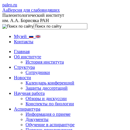
paleo.ru
Aa
Версия для слабовидящих
Палеонтологический институт
им. А.А. Борисяка РАН
Музей
Контакты
Главная
Об институте
История института
Структура
Сотрудники
Новости
Календарь конференций
Защиты диссертаций
Научная работа
Обзоры и дискуссии
Конспекты по биологии
Аспирантура
Информация о приеме
Документы
Обучение в аспирантуре
Порядок прикрепления