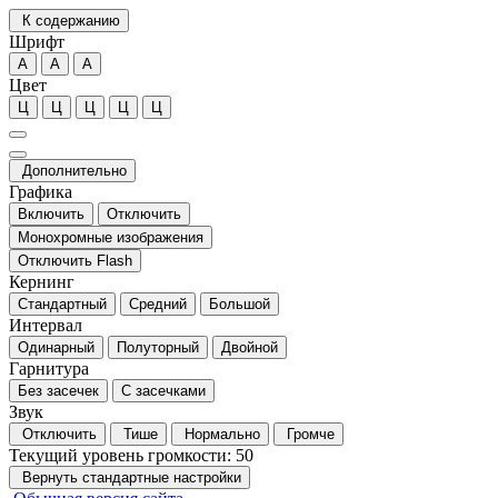
К содержанию
Шрифт
А
А
А
Цвет
Ц
Ц
Ц
Ц
Ц
Дополнительно
Графика
Включить
Отключить
Монохромные изображения
Отключить Flash
Кернинг
Стандартный
Средний
Большой
Интервал
Одинарный
Полуторный
Двойной
Гарнитура
Без засечек
С засечками
Звук
Отключить
Тише
Нормально
Громче
Текущий уровень громкости:
50
Вернуть стандартные настройки