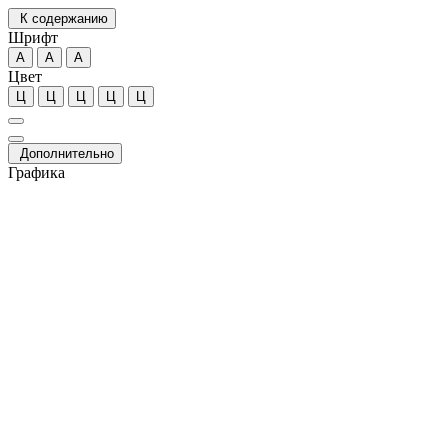
К содержанию
Шрифт
А
А
А
Цвет
Ц
Ц
Ц
Ц
Ц
Дополнительно
Графика