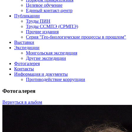
Целевое обучение
Единый контакт-центр
Публикации
Труды ПИН
Труды ССМПЭ (СРМПЭ)
Прочие издания
Серия "Гео-биологические процессы в прошлом"
Выставки
Экспедиции
Монгольская экспедиция
Другие экспедиции
Фотогалерея
Контакты
Информация и документы
Противодействие коррупции
Фотогалерея
Вернуться в альбом