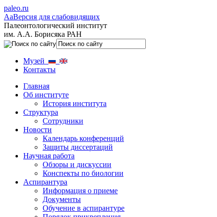
paleo.ru
Aa
Версия для слабовидящих
Палеонтологический институт
им. А.А. Борисяка РАН
Музей
Контакты
Главная
Об институте
История института
Структура
Сотрудники
Новости
Календарь конференций
Защиты диссертаций
Научная работа
Обзоры и дискуссии
Конспекты по биологии
Аспирантура
Информация о приеме
Документы
Обучение в аспирантуре
Порядок прикрепления