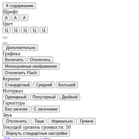
К содержанию
Шрифт
А
А
А
Цвет
Ц
Ц
Ц
Ц
Ц
Дополнительно
Графика
Включить
Отключить
Монохромные изображения
Отключить Flash
Кернинг
Стандартный
Средний
Большой
Интервал
Одинарный
Полуторный
Двойной
Гарнитура
Без засечек
С засечками
Звук
Отключить
Тише
Нормально
Громче
Текущий уровень громкости:
50
Вернуть стандартные настройки