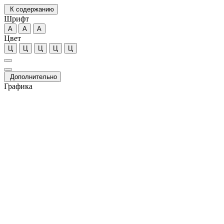
К содержанию
Шрифт
А
А
А
Цвет
Ц
Ц
Ц
Ц
Ц
Дополнительно
Графика