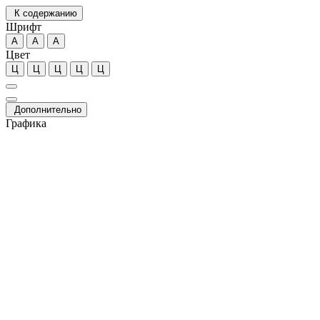
К содержанию
Шрифт
А
А
А
Цвет
Ц
Ц
Ц
Ц
Ц
Дополнительно
Графика