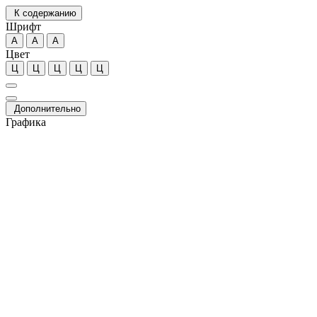
К содержанию
Шрифт
А
А
А
Цвет
Ц
Ц
Ц
Ц
Ц
Дополнительно
Графика