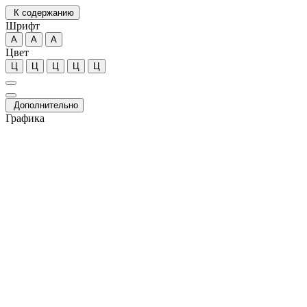
К содержанию
Шрифт
А
А
А
Цвет
Ц
Ц
Ц
Ц
Ц
Дополнительно
Графика