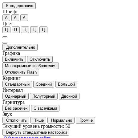
К содержанию
Шрифт
А
А
А
Цвет
Ц
Ц
Ц
Ц
Ц
Дополнительно
Графика
Включить
Отключить
Монохромные изображения
Отключить Flash
Кернинг
Стандартный
Средний
Большой
Интервал
Одинарный
Полуторный
Двойной
Гарнитура
Без засечек
С засечками
Звук
Отключить
Тише
Нормально
Громче
Текущий уровень громкости:
50
Вернуть стандартные настройки