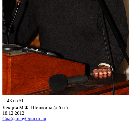
43 из 51
Лекция М.Ф. Шишкина (д.б.н.)
18.12.2012
Слайд-шоу
Оригинал