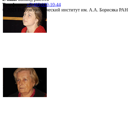
Телефоны:
+7(495)339-10-44
© 2023 Палеонтологический институт им. А.А. Борисяка РАН