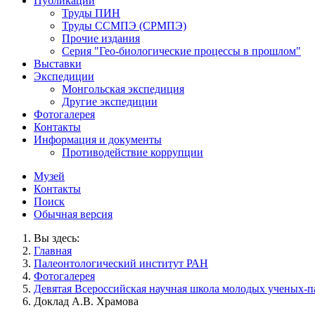
Публикации
Труды ПИН
Труды ССМПЭ (СРМПЭ)
Прочие издания
Серия "Гео-биологические процессы в прошлом"
Выставки
Экспедиции
Монгольская экспедиция
Другие экспедиции
Фотогалерея
Контакты
Информация и документы
Противодействие коррупции
Музей
Контакты
Поиск
Обычная версия
Вы здесь:
Главная
Палеонтологический институт РАН
Фотогалерея
Девятая Всероссийская научная школа молодых ученых-пал
Доклад А.В. Храмова