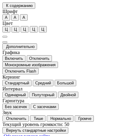
К содержанию
Шрифт
А
А
А
Цвет
Ц
Ц
Ц
Ц
Ц
Дополнительно
Графика
Включить
Отключить
Монохромные изображения
Отключить Flash
Кернинг
Стандартный
Средний
Большой
Интервал
Одинарный
Полуторный
Двойной
Гарнитура
Без засечек
С засечками
Звук
Отключить
Тише
Нормально
Громче
Текущий уровень громкости:
50
Вернуть стандартные настройки