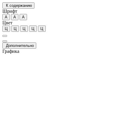
К содержанию
Шрифт
А
А
А
Цвет
Ц
Ц
Ц
Ц
Ц
Дополнительно
Графика