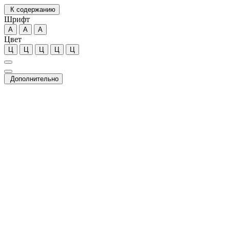
К содержанию
Шрифт
А
А
А
Цвет
Ц
Ц
Ц
Ц
Ц
Дополнительно