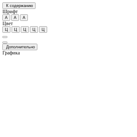
К содержанию
Шрифт
А
А
А
Цвет
Ц
Ц
Ц
Ц
Ц
Дополнительно
Графика