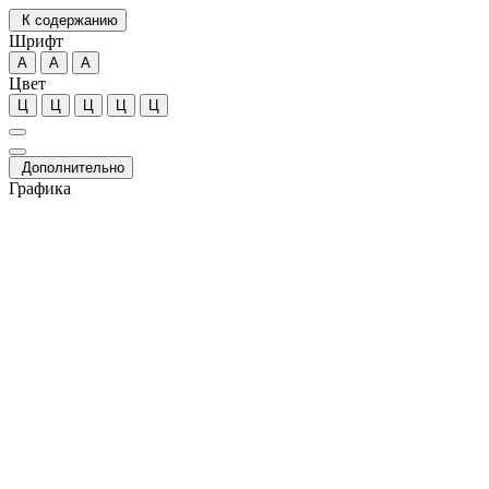
К содержанию
Шрифт
А
А
А
Цвет
Ц
Ц
Ц
Ц
Ц
Дополнительно
Графика