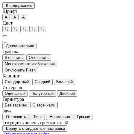
К содержанию
Шрифт
А
А
А
Цвет
Ц
Ц
Ц
Ц
Ц
Дополнительно
Графика
Включить
Отключить
Монохромные изображения
Отключить Flash
Кернинг
Стандартный
Средний
Большой
Интервал
Одинарный
Полуторный
Двойной
Гарнитура
Без засечек
С засечками
Звук
Отключить
Тише
Нормально
Громче
Текущий уровень громкости:
50
Вернуть стандартные настройки