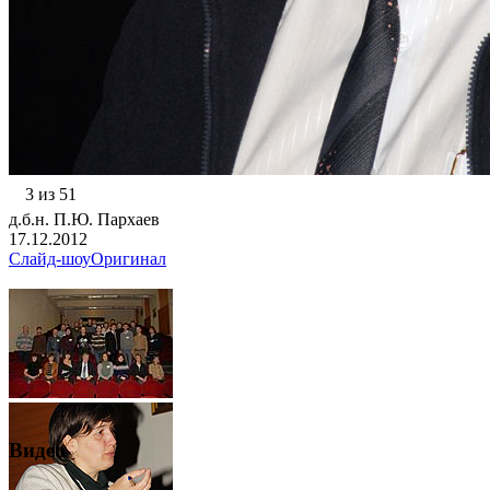
3 из 51
д.б.н. П.Ю. Пархаев
17.12.2012
Слайд-шоу
Оригинал
Видео