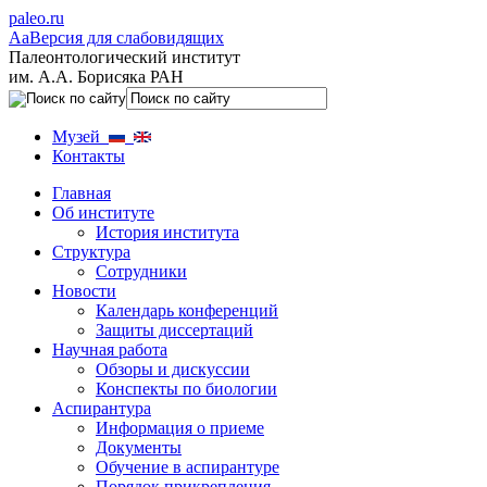
paleo.ru
Aa
Версия для слабовидящих
Палеонтологический институт
им. А.А. Борисяка РАН
Музей
Контакты
Главная
Об институте
История института
Структура
Сотрудники
Новости
Календарь конференций
Защиты диссертаций
Научная работа
Обзоры и дискуссии
Конспекты по биологии
Аспирантура
Информация о приеме
Документы
Обучение в аспирантуре
Порядок прикрепления