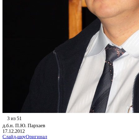
3 из 51
д.б.н. П.Ю. Пархаев
17.12.2012
Слайд-шоу
Оригинал