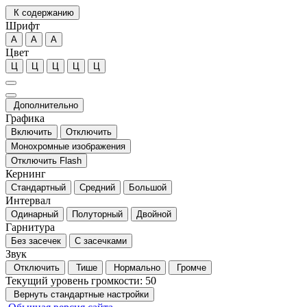
К содержанию
Шрифт
А
А
А
Цвет
Ц
Ц
Ц
Ц
Ц
Дополнительно
Графика
Включить
Отключить
Монохромные изображения
Отключить Flash
Кернинг
Стандартный
Средний
Большой
Интервал
Одинарный
Полуторный
Двойной
Гарнитура
Без засечек
С засечками
Звук
Отключить
Тише
Нормально
Громче
Текущий уровень громкости:
50
Вернуть стандартные настройки