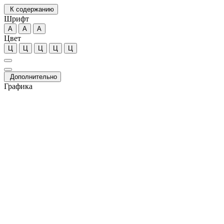
К содержанию
Шрифт
А
А
А
Цвет
Ц
Ц
Ц
Ц
Ц
Дополнительно
Графика